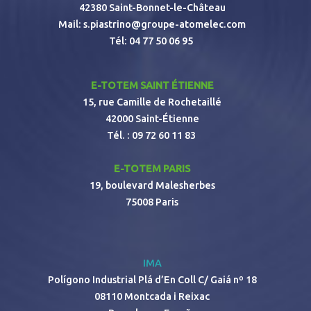
42380 Saint-Bonnet-le-Château
Mail:
s.piastrino@groupe-atomelec.com
Tél:
04 77 50 06 95
E-TOTEM SAINT ÉTIENNE
15, rue Camille de Rochetaillé
42000 Saint-Étienne
Tél. :
09 72 60 11 83
E-TOTEM PARIS
19, boulevard Malesherbes
75008 Paris
IMA
Polígono Industrial Plá d’En Coll C/ Gaiá nº 18
08110 Montcada i Reixac