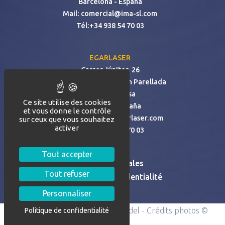
Barcelona - España
Mail:
comercial@ima-sl.com
Tél:
+34 938 54 70 03
EGARLASER
Carrer Júpiter, 26
Polígon Industrial - Can Parellada
08228 Terrassa
Ce site utilise des cookies
Barcelona -España
et vous donne le contrôle
Mail:
egarlaser@egarlaser.com
sur ceux que vous souhaitez
activer
Tél:
+34 938 54 70 03
Tout accepter
Mentions Légales
Tout refuser
Politique de confidentialité
Personnaliser
Propulsé par
AC
- Design par
Byedel
- Crédits photos
©
Politique de confidentialité