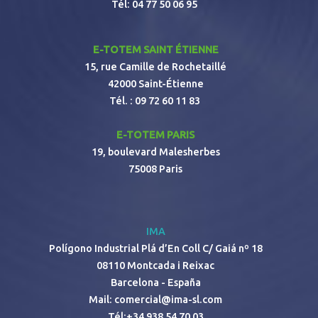
Tél:
04 77 50 06 95
E-TOTEM SAINT ÉTIENNE
15, rue Camille de Rochetaillé
42000 Saint-Étienne
Tél. :
09 72 60 11 83
E-TOTEM PARIS
19, boulevard Malesherbes
75008 Paris
IMA
Polígono Industrial Plá d’En Coll C/ Gaiá nº 18
08110 Montcada i Reixac
Barcelona - España
Mail:
comercial@ima-sl.com
Tél:
+34 938 54 70 03