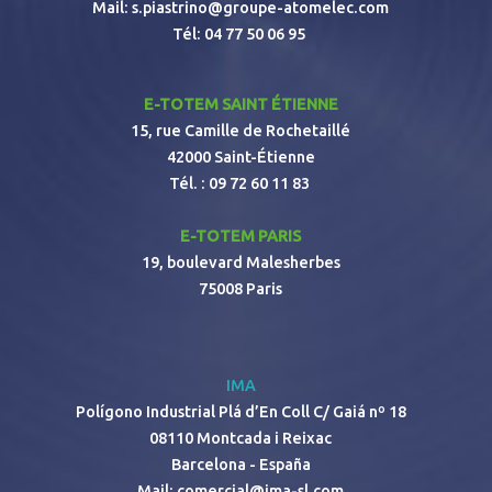
Mail:
s.piastrino@groupe-atomelec.com
Tél:
04 77 50 06 95
E-TOTEM SAINT ÉTIENNE
15, rue Camille de Rochetaillé
42000 Saint-Étienne
Tél. :
09 72 60 11 83
E-TOTEM PARIS
19, boulevard Malesherbes
75008 Paris
IMA
Polígono Industrial Plá d’En Coll C/ Gaiá nº 18
08110 Montcada i Reixac
Barcelona - España
Mail:
comercial@ima-sl.com