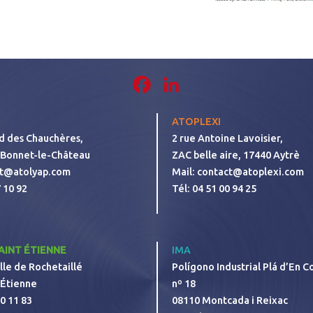
Facebook
LinkedIn
ATOPLEXI
d des Chauchères,
2 rue Antoine Lavoisier,
-Bonnet-le-Château
ZAC belle aire, 17440 Aytrè
t@atolyap.com
Mail:
contact@atoplexi.com
 10 92
Tél:
04 51 00 94 25
AINT ÉTIENNE
IMA
lle de Rochetaillé
Polígono Industrial Plá d’En Co
-Étienne
nº 18
60 11 83
08110 Montcada i Reixac