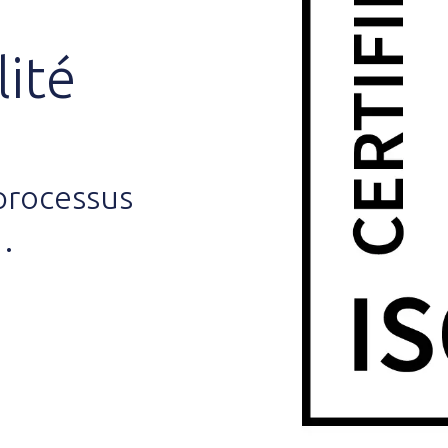
ité
processus
.