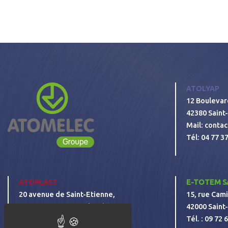
ATOLYAP
12 Boulevar
42380 Saint
Mail:
contac
Tél:
04 77 37
ATOPLAST
E-TOTEM S
20 avenue de Saint-Etienne,
15, rue Cami
42380 Saint-Bonnet-le-Château
42000 Saint
Mail:
atoplast@atoplast.fr
Tél. :
09 72 