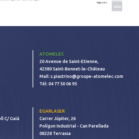
ATOMELEC
20 Avenue de Saint-Etienne,
42380 Saint-Bonnet-le-Château
Mail:
s.piastrino@groupe-atomelec.com
Tél:
04 77 50 06 95
EGARLASER
ll C/ Gaiá
Carrer Júpiter, 26
Polígon Industrial - Can Parellada
08228 Terrassa